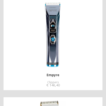
Empyre
Clippers
€
146,40