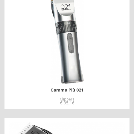
Gamma Più 021
Clippers
€
95,16