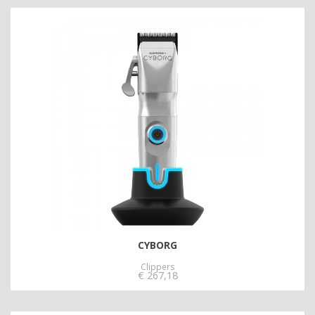
CYBORG
Clippers
€
267,18