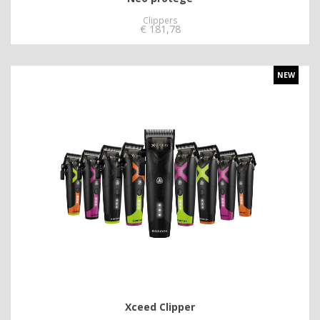
Clippers
€
181,78
NEW
Xceed Clipper