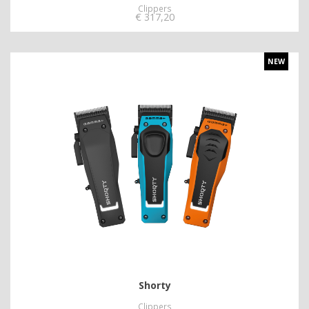
Clippers
€
317,20
NEW
Shorty
Clippers