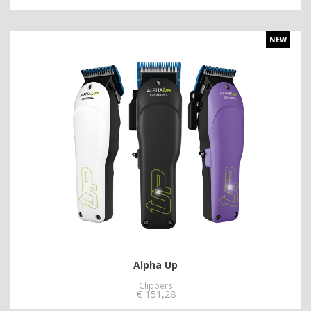
NEW
Alpha Up
Clippers
€
151,28