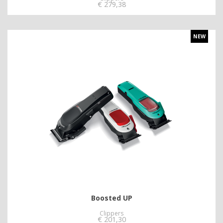
€
279,38
NEW
Boosted UP
Clippers
€
201,30