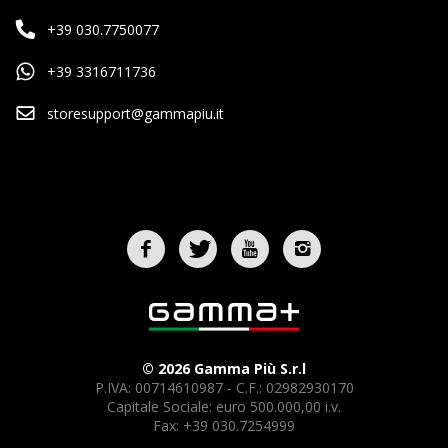
+39 030.7750077
+39 3316711736
storesupport@gammapiu.it
© 2026 Gamma Più S.r.l
P.IVA: 00714610987 - C.F.: 02982930170
Capitale Sociale: euro 500.000,00 i.v.
Fax: +39 030.7254999