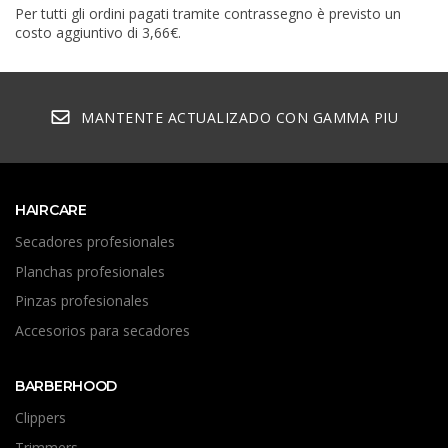
Per tutti gli ordini pagati tramite contrassegno è previsto un
costo aggiuntivo di 3,66€.
MANTENTE ACTUALIZADO CON GAMMA PIU
HAIRCARE
Secadores profesionales
Planchas profesionales
Pinzas profesionales
Accesorios para secadores
BARBERHOOD
Clippers
Trimmers