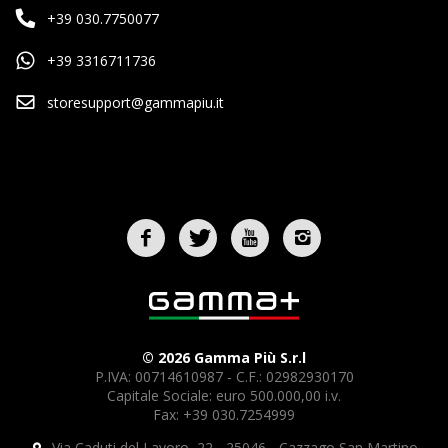
+39 030.7750077
+39 3316711736
storesupport@gammapiu.it
© 2026 Gamma Più S.r.l
P.IVA: 00714610987 - C.F.: 02982930170
Capitale Sociale: euro 500.000,00 i.v.
Fax: +39 030.7254999
Via Caduti del Lavoro, 22 - 25046 - Cazzago San Martino