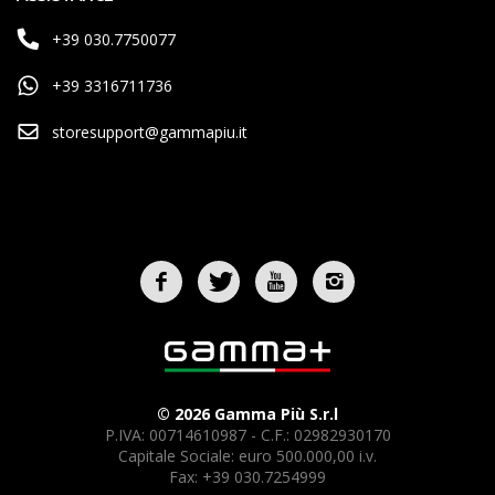
+39 030.7750077
+39 3316711736
storesupport@gammapiu.it
© 2026 Gamma Più S.r.l
P.IVA: 00714610987 - C.F.: 02982930170
Capitale Sociale: euro 500.000,00 i.v.
Fax: +39 030.7254999