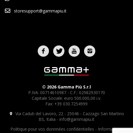
storesupport@gammapiu.it
© 2026 Gamma Più S.r.l
P.IVA: 00714610987 - C.F.: 02982930170
Capitale Sociale: euro 500.000,00 i.v.
Fax: +39 030.7254999
Via Caduti del Lavoro, 22 - 25046 - Cazzago San Martino
BS, Italia -
info@gammapiu.it
Politique pour vos donnnées confidentielles
-
Informations