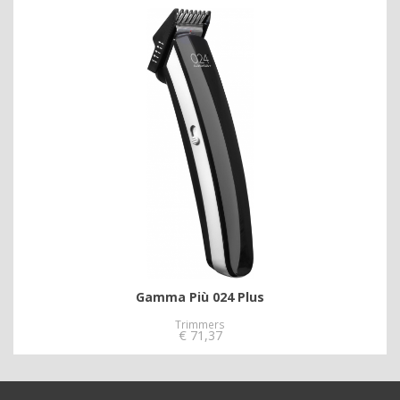
Gamma Più 024 Plus
Trimmers
€
71,37