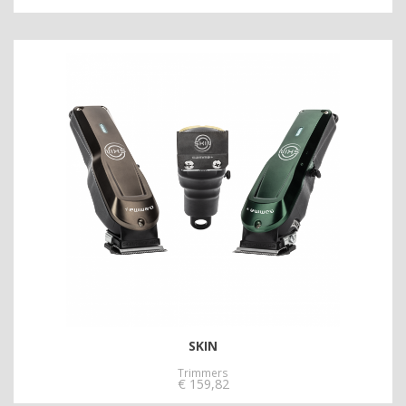
SKIN
Trimmers
€
159,82