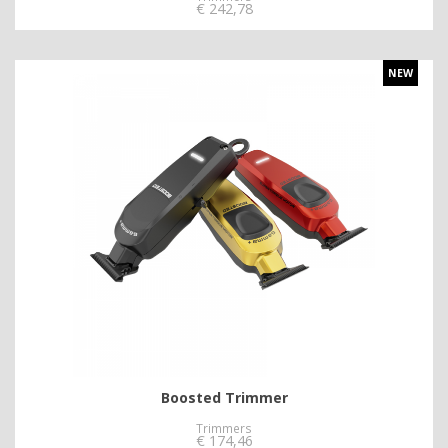
€
242,78
NEW
Boosted Trimmer
Trimmers
€
174,46