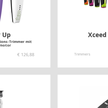
r Up
Xceed
sions-Trimmer mit
smotor
€
126,88
Trimmers