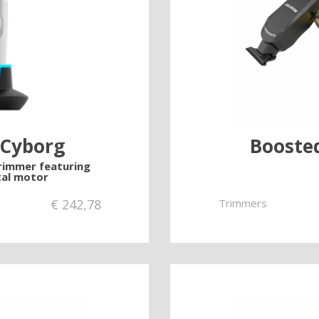
Cyborg
Booste
rimmer featuring
ital motor
€
242,78
Trimmers