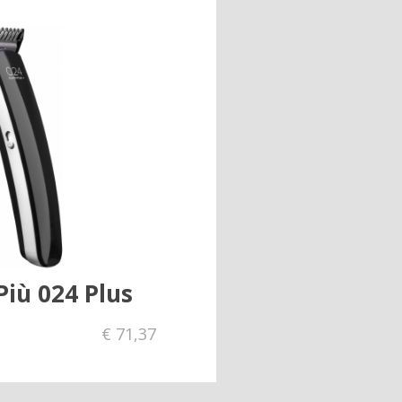
iù 024 Plus
€
71,37