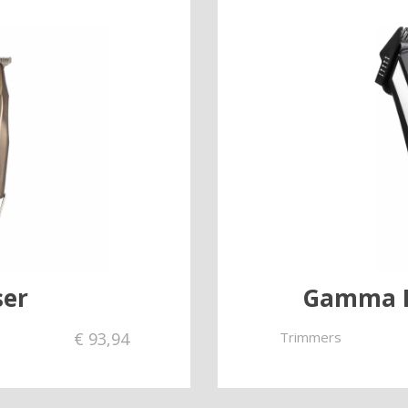
ser
Gamma P
€
93,94
Trimmers