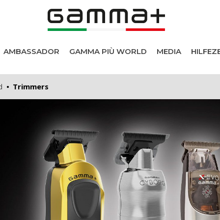
AMBASSADOR
GAMMA PIÙ WORLD
MEDIA
HILFE
d
Trimmers
r
e
e