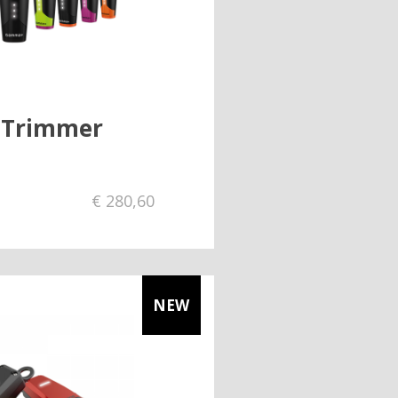
 Trimmer
€
280,60
NEW