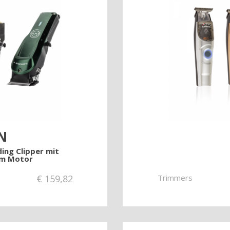
N
ding Clipper mit
em Motor
€
159,82
Trimmers