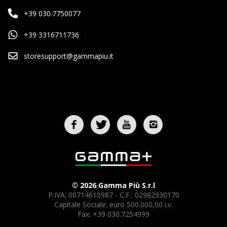
+39 030.7750077
+39 3316711736
storesupport@gammapiu.it
© 2026 Gamma Più S.r.l
P.IVA: 00714610987 - C.F.: 02982930170
Capitale Sociale: euro 500.000,00 i.v.
Fax: +39 030.7254999