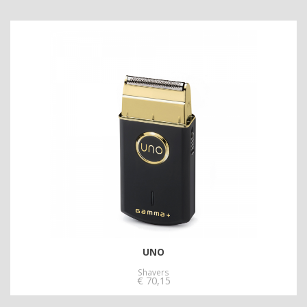
UNO
Shavers
€
70,15