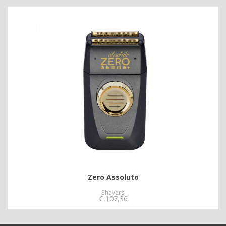
Zero Assoluto
Shavers
€
107,36