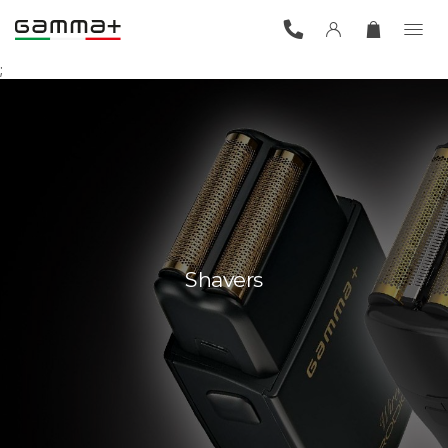
;
Shavers