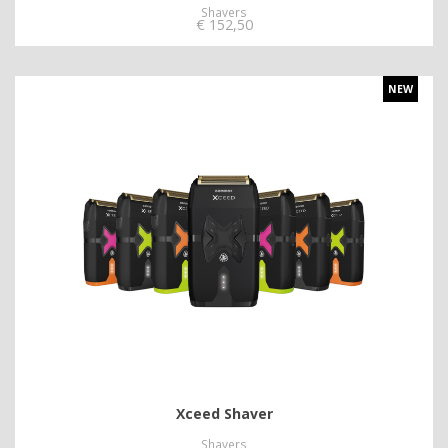
Shavers
€
152,50
NEW
Xceed Shaver
Shavers