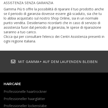
ASSISTENZA SENZA GARANZIA
Gamma Più ti offre la possibilità di riparare il tuo prodotto anche
se il periodo di garanzia dovesse essere già scaduto, sia che tu
lo abbia acquistato sul nostro Shop Online, sia in un normale
punto vendita. Desideriamo ricordarti che in caso di servizio di
assistenza fuori dal periodo di garanzia, le spese di riparazione
saranno a tuo carico.
Clicca qui per consultare l’elenco dei Centri Assistenza presenti in
ogni regione italiana.
MIT GAMMA+ AUF DEM LAUFENDEN BLEIBEN
HAIRCARE
Professionelle haartrockner
Professioneller haarglätter
Professioneller lockenstäbe