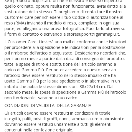
Se il prodotto acquistato online e ricevuto è diverso rispetto a
quello ordinato, oppure risulta non funzionante, avrai diritto alla
sostituzione dello stesso. Ti preghiamo di contattare il nostro
Customer Care per richiedere il tuo Codice di autorizzazione al
reso (RMA) inviando il modulo di reso, compilato in ogni sua
parte, ed allegando una prova fotografica. Puoi farlo attraverso
il form di contatto o scrivendo a storesupport@gammapiu.it.
Il Customer Care ti invierà una mail di conferma con le istruzioni
per procedere alla spedizione e le indicazioni per la sostituzione
o il rimborso dell’articolo acquistato. Desideriamo ricordarti che,
per il primo mese a partire dalla data di consegna del prodotto,
tutte le spese di ritiro e sostituzione dell'articolo saranno a
carico di Gamma Più. Per poter accedere a questo servizio
l’articolo deve essere restituito nello stesso imballo che ha
usato Gamma Più per la sua spedizione o in alternativa in un
imballo che abbia le stesse dimensioni: 38x27x14 cm. Dal
secondo mese, le spese di spedizione a Gamma Più dell’articolo
non funzionante, saranno a tuo carico.
CONDIZIONI DI VALIDITA' DELLA GARANZIA
Gli articoli devono essere restituiti in condizioni di totale
integrità, puliti, privi di graffi, danni, ammaccature o abrasioni e
dovranno essere restituiti unitamente a tutti gli elementi
contenuti nella confezione originale.