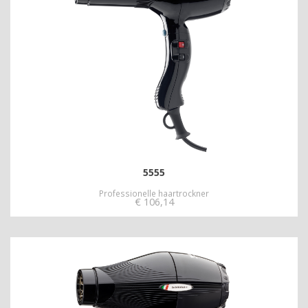
5555
Professionelle haartrockner
€
106,14