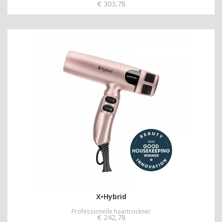
€
303,78
X•Hybrid
Professionelle haartrockner
€
242,78