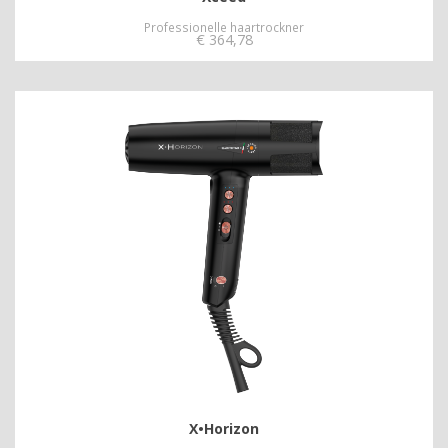
Professionelle haartrockner
€
364,78
X•Horizon