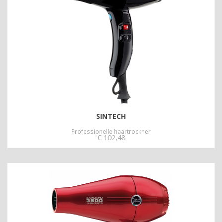
SINTECH
Professionelle haartrockner
€
102,48