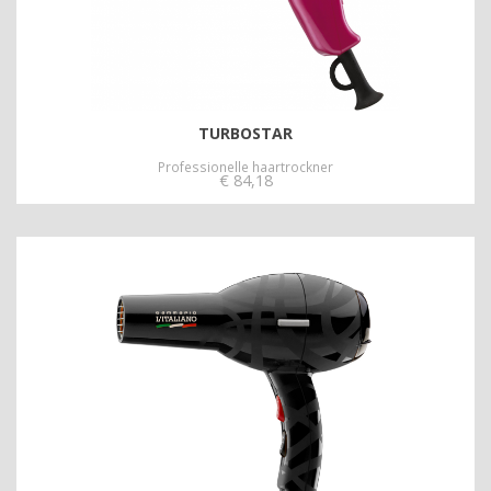
TURBOSTAR
Professionelle haartrockner
€
84,18