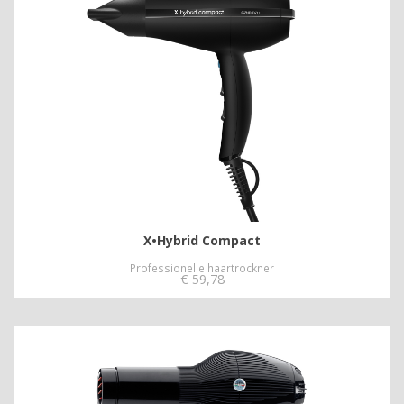
X•Hybrid Compact
Professionelle haartrockner
€
59,78