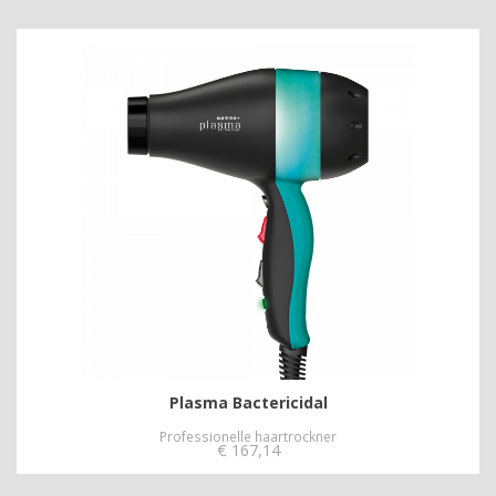
Plasma Bactericidal
Professionelle haartrockner
€
167,14