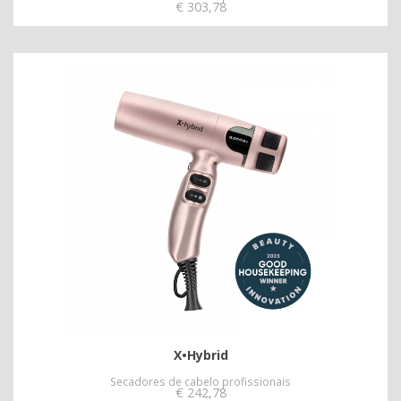
€
303,78
X•Hybrid
Secadores de cabelo profissionais
€
242,78