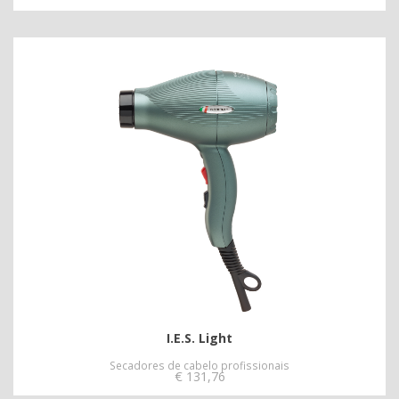
I.E.S. Light
Secadores de cabelo profissionais
€
131,76