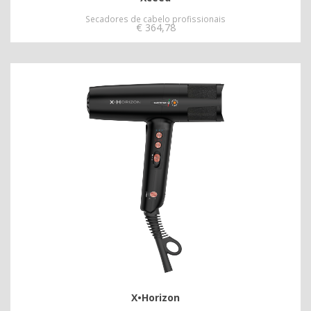
Secadores de cabelo profissionais
€
364,78
X•Horizon