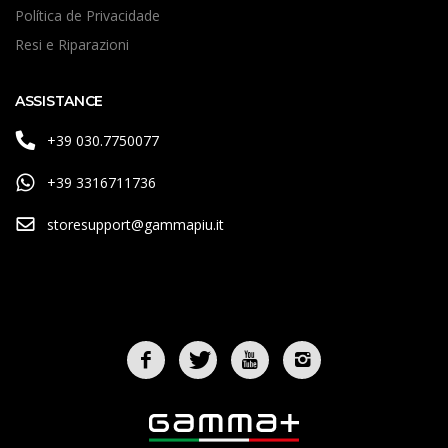
Política de Privacidade
Resi e Riparazioni
ASSISTANCE
+39 030.7750077
+39 3316711736
storesupport@gammapiu.it