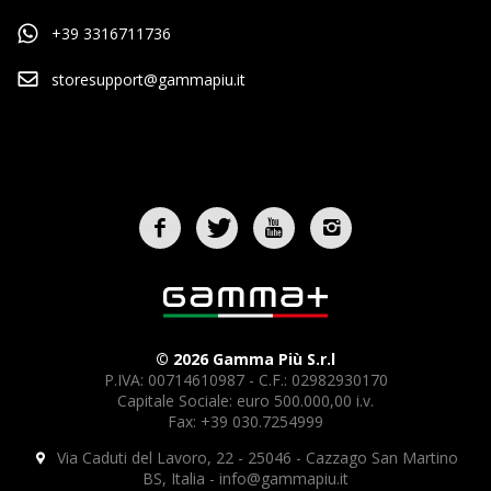
+39 3316711736
storesupport@gammapiu.it
© 2026 Gamma Più S.r.l
P.IVA: 00714610987 - C.F.: 02982930170
Capitale Sociale: euro 500.000,00 i.v.
Fax: +39 030.7254999
Via Caduti del Lavoro, 22 - 25046 - Cazzago San Martino
BS, Italia -
info@gammapiu.it