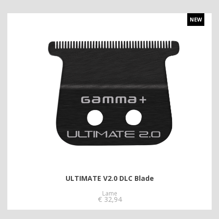
NEW
ULTIMATE V2.0 DLC Blade
Lame
€
32,94