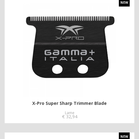
NEW
X-Pro Super Sharp Trimmer Blade
Lame
€
32,94
NEW