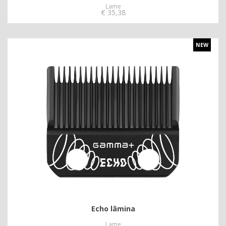
Lame
€
35,38
NEW
Echo lâmina
Lame