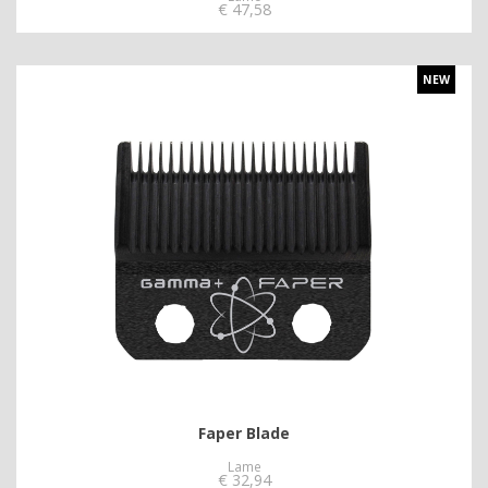
€
47,58
NEW
Faper Blade
Lame
€
32,94