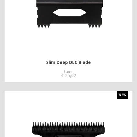
Slim Deep DLC Blade
Lame
€
25,62
NEW