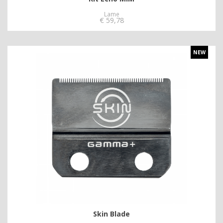
Lame
€
59,78
NEW
Skin Blade