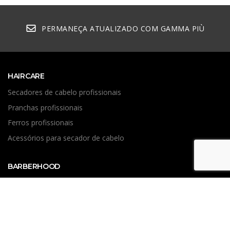
PERMANEÇA ATUALIZADO COM GAMMA PIÙ
HAIRCARE
Secadores de cabelo profissionais
Pranchas profissionais
Ferros profissionais
Acessórios para secador de cabelo
BARBERHOOD
Clippers
Trimmers
Shavers
Asciugacapelli