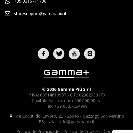
+39 3316711736
storesupport@gammapiu.it
© 2026 Gamma Più S.r.l
P.IVA: 00714610987 - C.F.: 02982930170
Capitale Sociale: euro 500.000,00 i.v.
Fax: +39 030.7254999
Via Caduti del Lavoro, 22 - 25046 - Cazzago San Martino
BS, Italia -
info@gammapiu.it
Política de Privacidade
-
Política de Cookies
-
Cookie