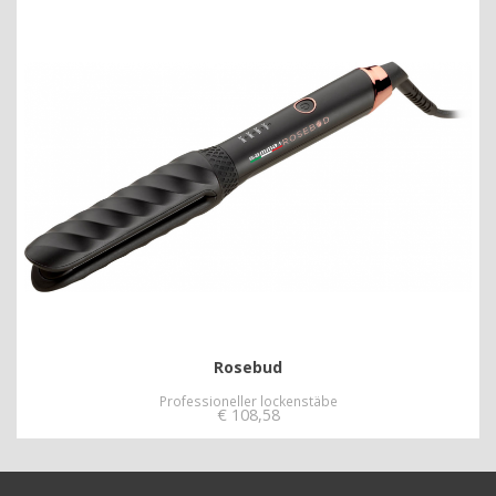
Rosebud
Professioneller lockenstäbe
€
108,58