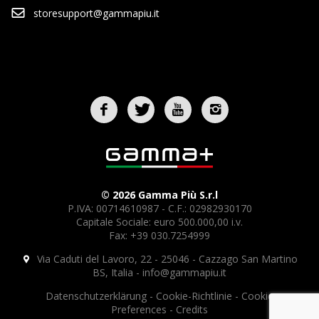
storesupport@gammapiu.it
© 2026 Gamma Più S.r.l
P.IVA: 00714610987 - C.F.: 02982930170
Capitale Sociale: euro 500.000,00 i.v.
Fax: +39 030.7254999
Via Caduti del Lavoro, 22 - 25046 - Cazzago San Martino
BS, Italia -
info@gammapiu.it
Datenschutzerklärung
-
Cookie-Richtlinie
-
Cookie
Preferences
-
Credits