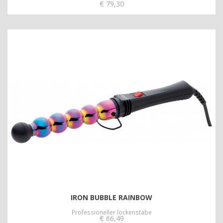
€
79,30
IRON BUBBLE RAINBOW
Professioneller lockenstäbe
€
66,49