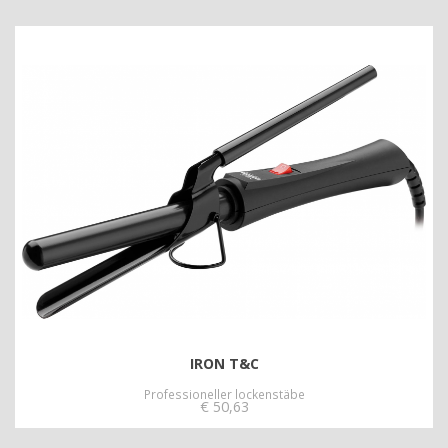
IRON T&C
Professioneller lockenstäbe
€
50,63