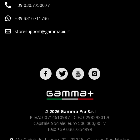
+39 030.7750077
+39 3316711736
storesupport@gammapiu.it
© 2026 Gamma Più S.r.l
P.IVA: 00714610987 - C.F.: 02982930170
Capitale Sociale: euro 500.000,00 i.v.
Fax: +39 030.7254999
Via Caduti del Lavoro, 22 - 25046 - Cazzago San Martino