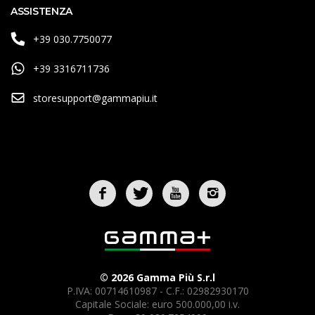
ASSISTENZA
+39 030.7750077
+39 3316711736
storesupport@gammapiu.it
© 2026 Gamma Più S.r.l
P.IVA: 00714610987 - C.F.: 02982930170
Capitale Sociale: euro 500.000,00 i.v.