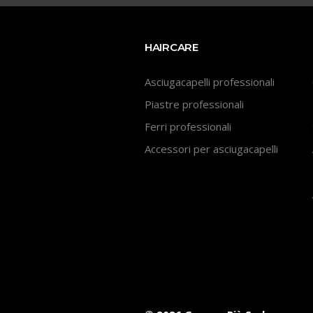
Lame
HAIRCARE
Ricambi tutti i modelli
Asciugacapelli professionali
Piastre professionali
Scopri tutti i prodotti
Ferri professionali
Accessori per asciugacapelli