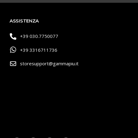
ASSISTENZA
+39 030.7750077
+39 3316711736
storesupport@gammapiu.it