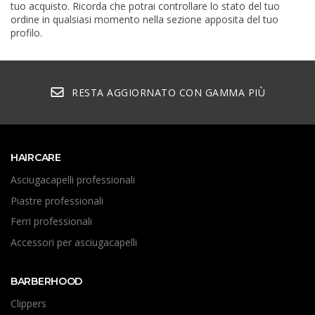
tuo acquisto. Ricorda che potrai controllare lo stato del tuo
ordine in qualsiasi momento nella sezione apposita del tuo
profilo.
RESTA AGGIORNATO CON GAMMA PIÙ
HAIRCARE
Asciugacapelli professionali
Piastre professionali
Ferri professionali
Accessori per asciugacapelli
BARBERHOOD
Clippers