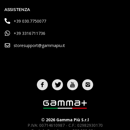
ASSISTENZA
+39 030.7750077
+39 3316711736
storesupport@gammapiu.it
© 2026 Gamma Più S.r.l
P.IVA: 00714610987 - C.F.: 02982930170