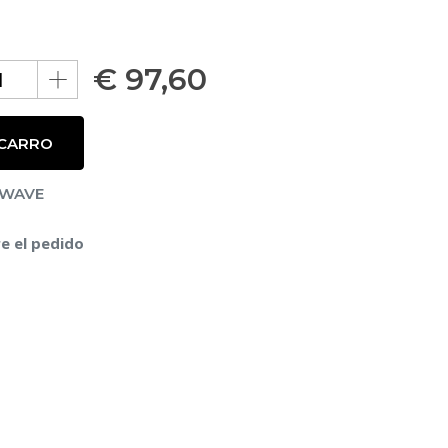
€
97,60
 CARRO
RWAVE
e el pedido