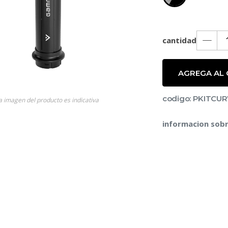
cantidad
AGREGA AL
roductos
codigo: PKITCU
a imagen del producto es indicativa
informacion sobr