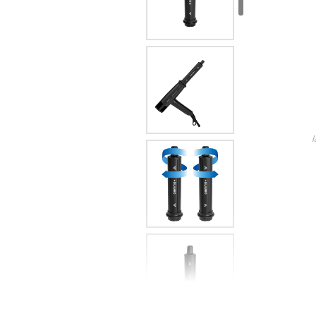
Lame
Ricambi tutti i modelli
descubre todos nuestros p
l