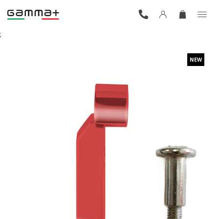
;
NEW