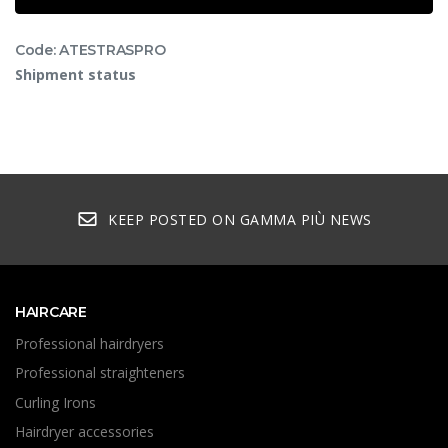
Code: ATESTRASPRO
Shipment status
KEEP POSTED ON GAMMA PIÙ NEWS
HAIRCARE
Professional hairdryers
Professional straighteners
Curling Irons
Hairdryer accessories