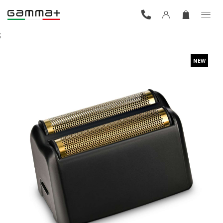
;
NEW