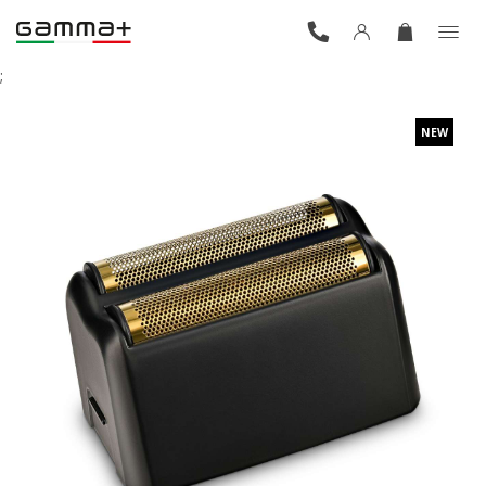
;
NEW