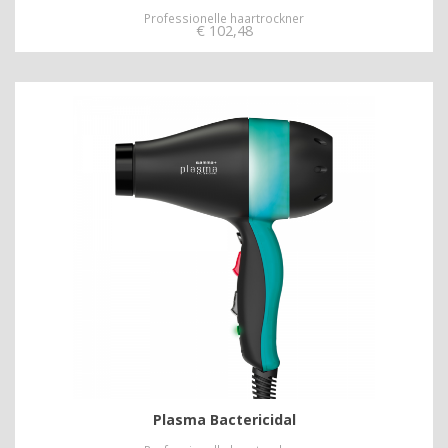
Professionelle haartrockner
€
102,48
Plasma Bactericidal