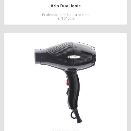
Aria Dual Ionic
Professionelle haartrockner
€
161,65