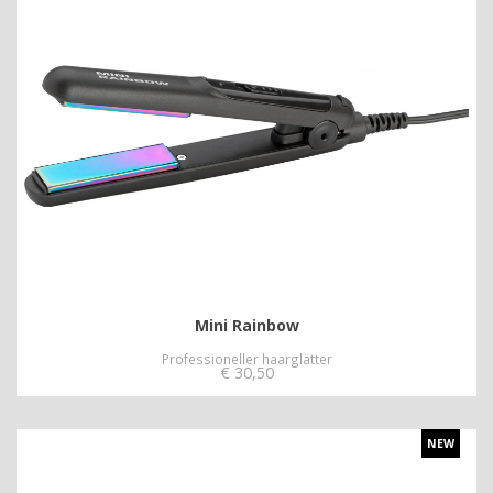
Mini Rainbow
Professioneller haarglätter
€
30,50
NEW