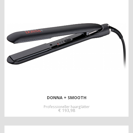
DONNA + SMOOTH
Professioneller haarglätter
€
193,98