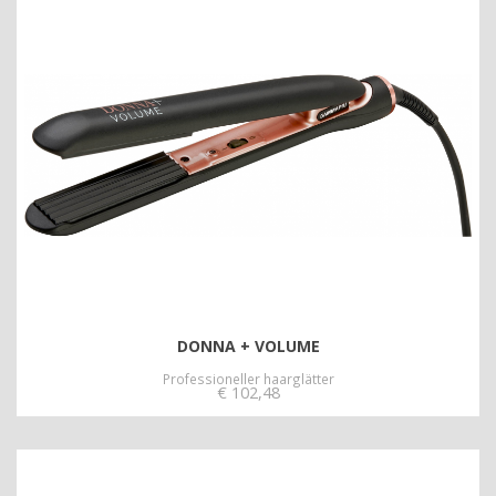
DONNA + VOLUME
Professioneller haarglätter
€
102,48