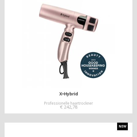
X•Hybrid
Professionelle haartrockner
€
242,78
NEW