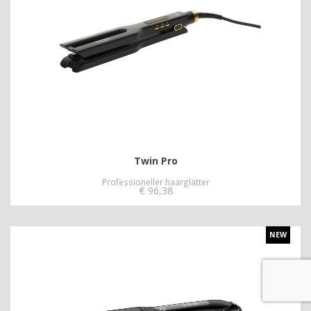
Twin Pro
Professioneller haarglätter
€
96,38
NEW