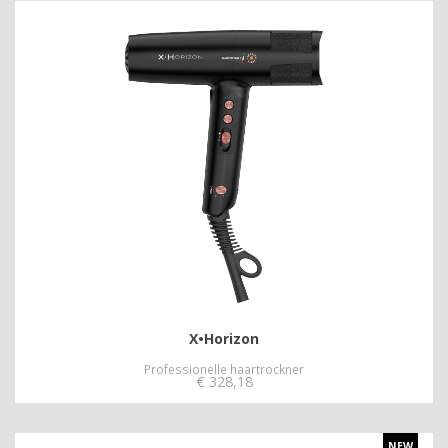
X•Horizon
Professionelle haartrockner
€
328,18
NEW