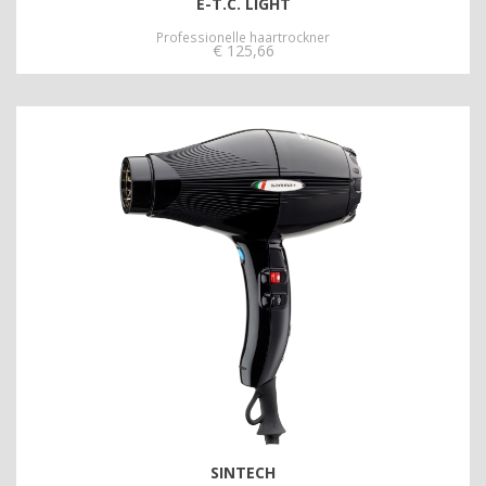
E-T.C. LIGHT
Professionelle haartrockner
€
125,66
SINTECH