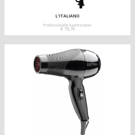
L'ITALIANO
Professionelle haartrockner
€
70,76