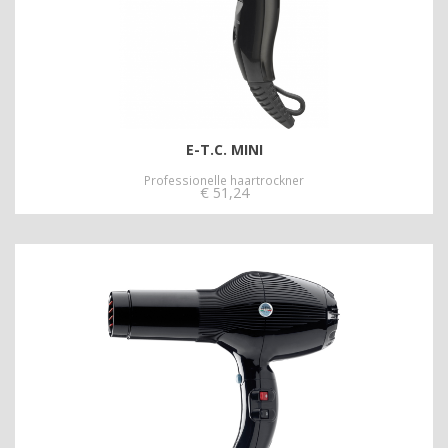
E-T.C. MINI
Professionelle haartrockner
€
51,24