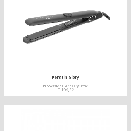
Keratin Glory
Professioneller haarglätter
€
104,92