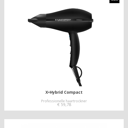
X•Hybrid Compact
Professionelle haartrockner
€
59,78