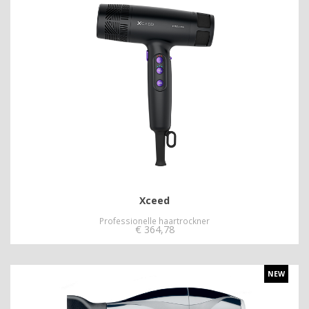
Xceed
Professionelle haartrockner
€
364,78
NEW