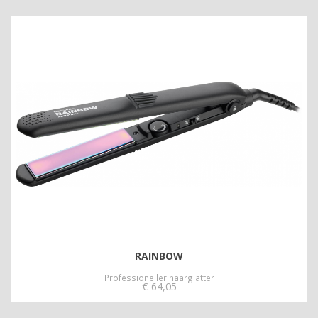
RAINBOW
Professioneller haarglätter
€
64,05