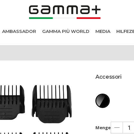
AMBASSADOR
GAMMA PIÙ WORLD
MEDIA
HILFE
r
Accessori
e
e
Menge