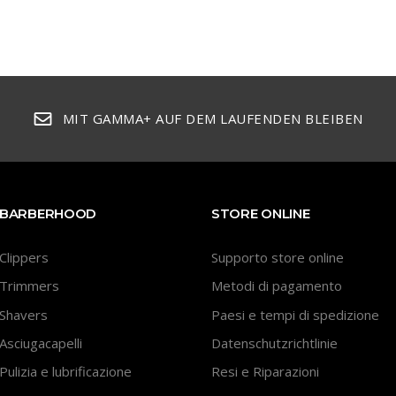
MIT GAMMA+ AUF DEM LAUFENDEN BLEIBEN
BARBERHOOD
STORE ONLINE
Clippers
Supporto store online
Trimmers
Metodi di pagamento
Shavers
Paesi e tempi di spedizione
Asciugacapelli
Datenschutzrichtlinie
Pulizia e lubrificazione
Resi e Riparazioni