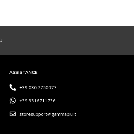
Ù
ASSISTANCE
+39 030.7750077
+39 3316711736
storesupport@gammapiu.it