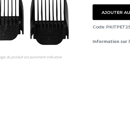
AJOUTER AU
Code: PKITPET2
Information sur 
s
age du produit est purement indicative