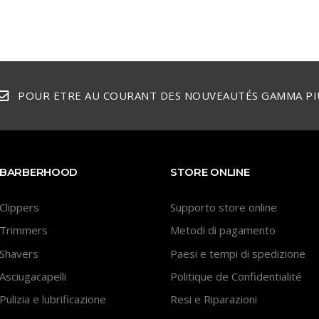
POUR ETRE AU COURANT DES NOUVEAUTÉS GAMMA PI
BARBERHOOD
STORE ONLINE
Clippers
Supporto store online
Trimmers
Metodi di pagamento
Shavers
Paesi e tempi di spedizione
Asciugacapelli
Politique de Confidentialité
Pulizia e lubrificazione
Resi e Riparazioni