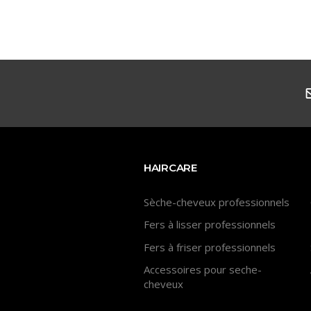
HAIRCARE
Sèche-cheveux professionnels
Fers à lisser professionnels
Fers à friser professionnels
Accessoires pour seche-
cheveux