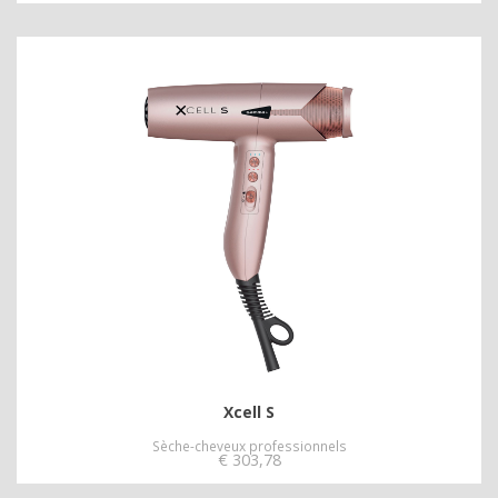
Xcell S
Sèche-cheveux professionnels
€
303,78