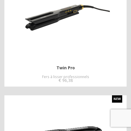
Twin Pro
Fers à lisser professionnels
€
96,38
NEW