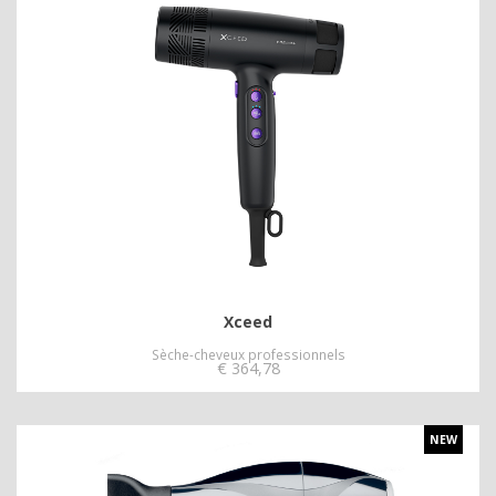
Xceed
Sèche-cheveux professionnels
€
364,78
NEW