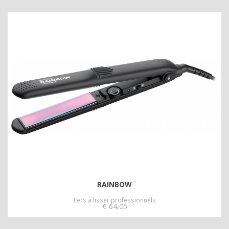
RAINBOW
Fers à lisser professionnels
€
64,05