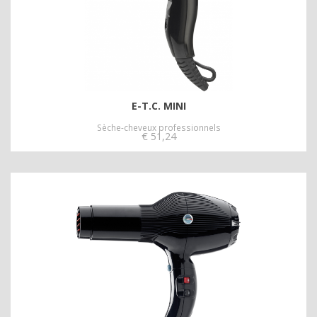
E-T.C. MINI
Sèche-cheveux professionnels
€
51,24