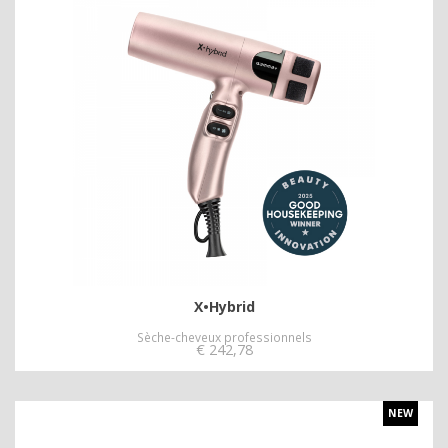
X•Hybrid
Sèche-cheveux professionnels
€
242,78
NEW