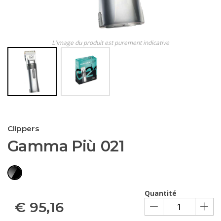
L'image du produit est purement indicative
Clippers
Gamma Più 021
Quantité
€
95,16