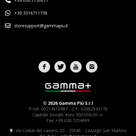
+39 030.7750077
+39 3316711736
storesupport@gammapiu.it
© 2026 Gamma Più S.r.l
P.IVA: 00714610987 - C.F.: 02982930170
Capitale Sociale: euro 500.000,00 i.v.
Fax: +39 030.7254999
Via Caduti del Lavoro, 22 - 25046 - Cazzago San Martino