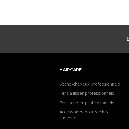
HAIRCARE
Sèche-cheveux professionnels
Fers à lisser professionnels
Fers à friser professionnels
Accessoires pour seche-
cheveux