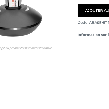
AJOUTER AU
Code: ABASEHIT
Information sur 
s
age du produit est purement indicative