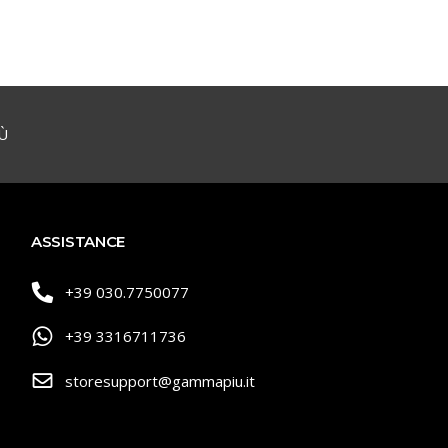
Ù
ASSISTANCE
+39 030.7750077
+39 3316711736
storesupport@gammapiu.it