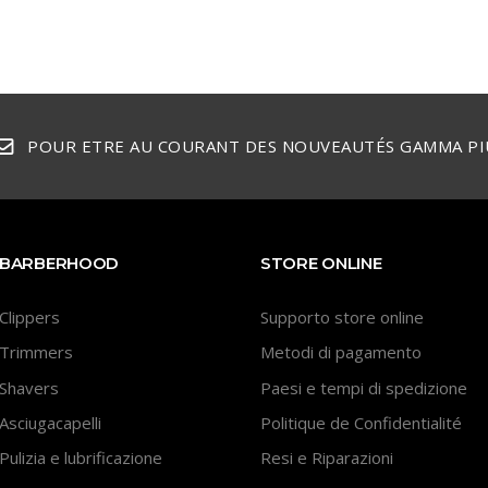
POUR ETRE AU COURANT DES NOUVEAUTÉS GAMMA PI
BARBERHOOD
STORE ONLINE
Clippers
Supporto store online
Trimmers
Metodi di pagamento
Shavers
Paesi e tempi di spedizione
Asciugacapelli
Politique de Confidentialité
Pulizia e lubrificazione
Resi e Riparazioni