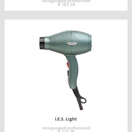
Asciugacapelli professionali
€
167,14
I.E.S. Light
Asciugacapelli professionali
€
131,76