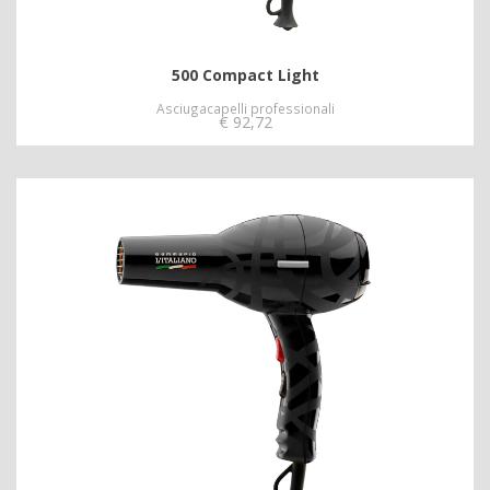
500 Compact Light
Asciugacapelli professionali
€
92,72