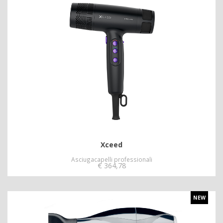
Xceed
Asciugacapelli professionali
€
364,78
NEW