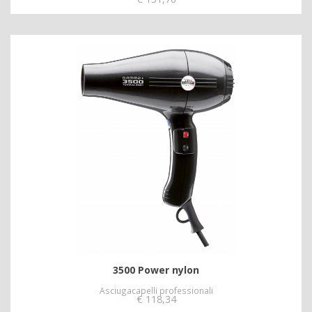
3500 Power nylon
Asciugacapelli professionali
€
118,34