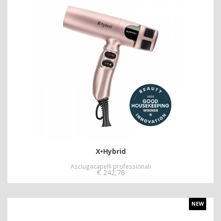
X•Hybrid
Asciugacapelli professionali
€
242,78
NEW