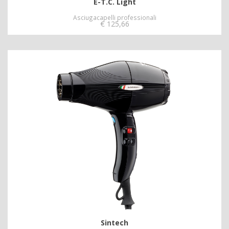
E-T.C. Light
Asciugacapelli professionali
€
125,66
Sintech