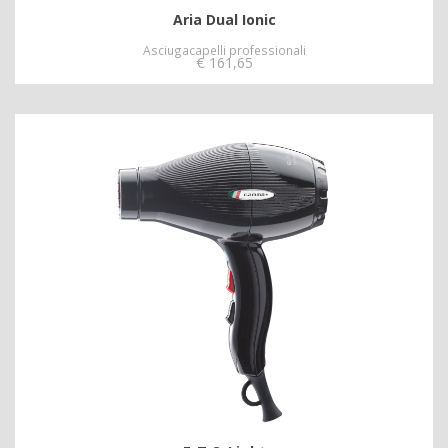
Aria Dual Ionic
Asciugacapelli professionali
€
161,65