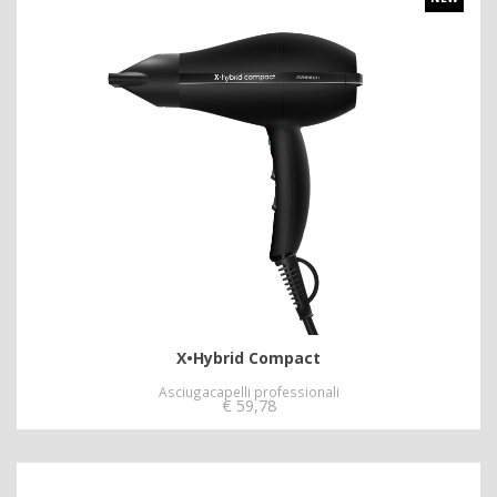
X•Hybrid Compact
Asciugacapelli professionali
€
59,78