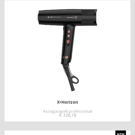
X•Horizon
Asciugacapelli professionali
€
328,18
NEW