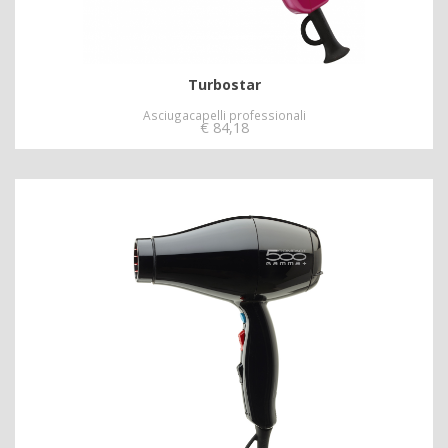
Turbostar
Asciugacapelli professionali
€
84,18