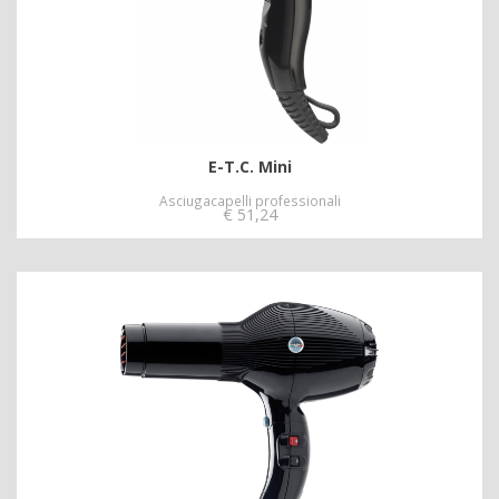
E-T.C. Mini
Asciugacapelli professionali
€
51,24