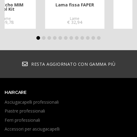
Lama fissa FAPER
Tight Guards
Lame
Accessori
€
32,94
€
35,38
RESTA AGGIORNATO CON GAMMA PIÙ
HAIRCARE
Asciugacapelli professionali
Piastre professionali
Ferri professionali
Accessori per asciugacapelli