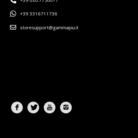
+39 3316711736
storesupport@gammapiu.it