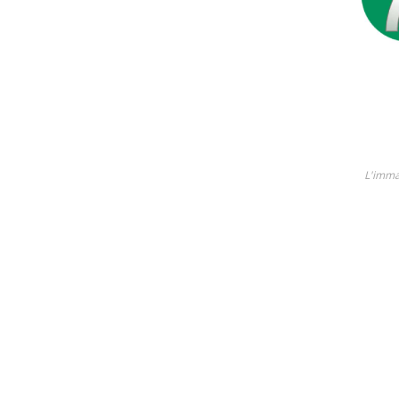
Lame
Ricambi tutti i modelli
Scopri tutti i prodotti
L'imma