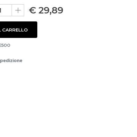
€
29,89
L CARRELLO
E500
spedizione