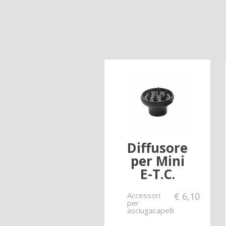
Diffusore
per Mini
E-T.C.
Accessori
€
6,10
per
asciugacapelli