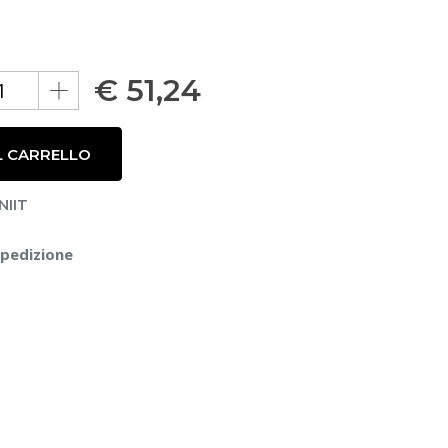
€
51,24
L CARRELLO
NIIT
spedizione