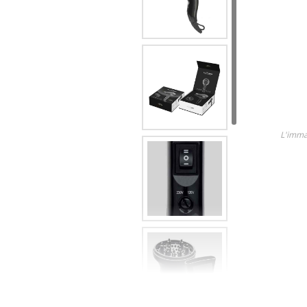
Lame
Ricambi tutti i modelli
Scopri tutti i prodotti
L'imma