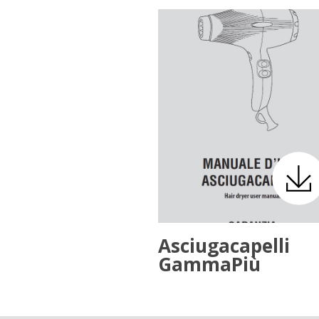
Asciugacapelli
GammaPiù