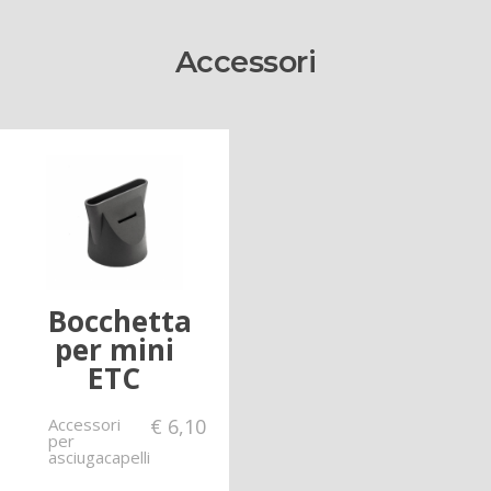
Accessori
Bocchetta
per mini
ETC
Accessori
€
6,10
per
asciugacapelli