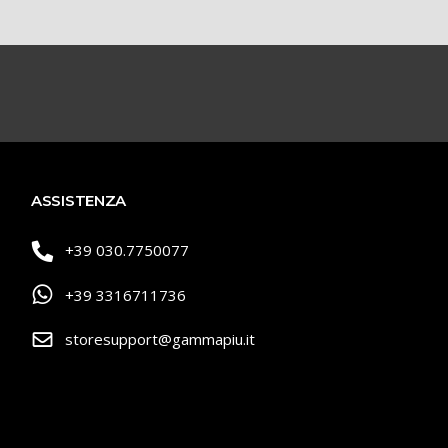
ASSISTENZA
+39 030.7750077
+39 3316711736
storesupport@gammapiu.it