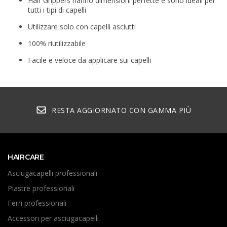
Hair Grippers hanno dimensioni perfette e sono ideali per
tutti i tipi di capelli
Utilizzare solo con capelli asciutti
100% riutilizzabile
Facile e veloce da applicare sui capelli
RESTA AGGIORNATO CON GAMMA PIÙ
HAIRCARE
Asciugacapelli professionali
Piastre professionali
Ferri professionali
Accessori per asciugacapelli