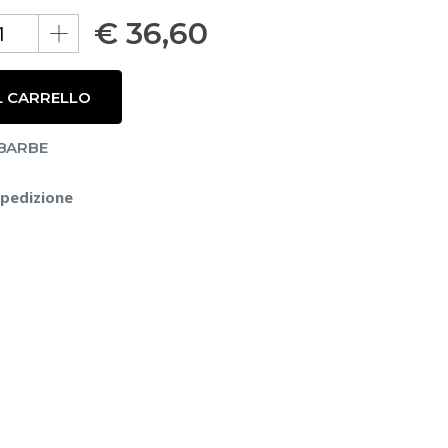
€
36,60
L CARRELLO
ABARBE
spedizione