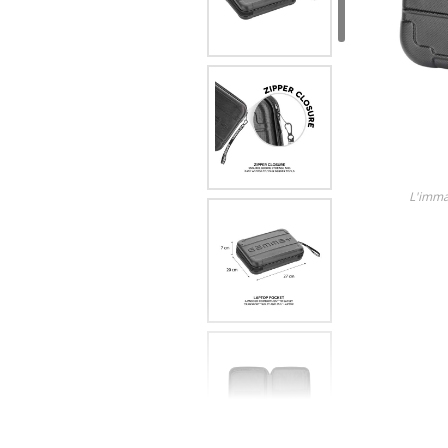
Lame
Ricambi tutti i modelli
Scopri tutti i prodotti
L'imma