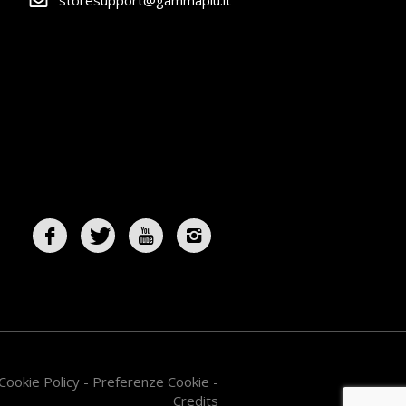
storesupport@gammapiu.it
Cookie Policy
-
Preferenze Cookie
-
Credits