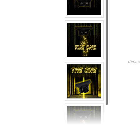
Lame
Ricambi tutti i modelli
Scopri tutti i prodotti
L'imma