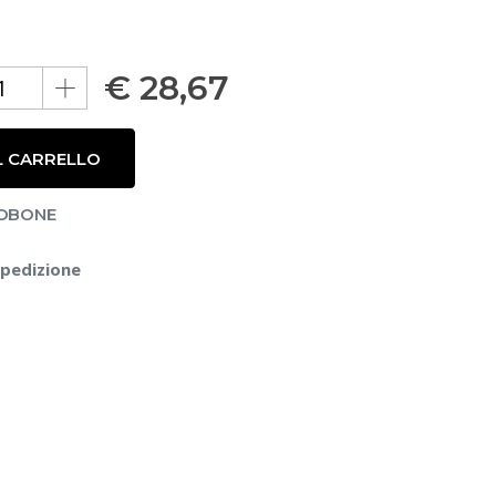
€
28,67
L CARRELLO
MOBONE
spedizione