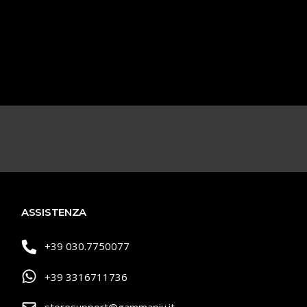
ASSISTENZA
+39 030.7750077
+39 3316711736