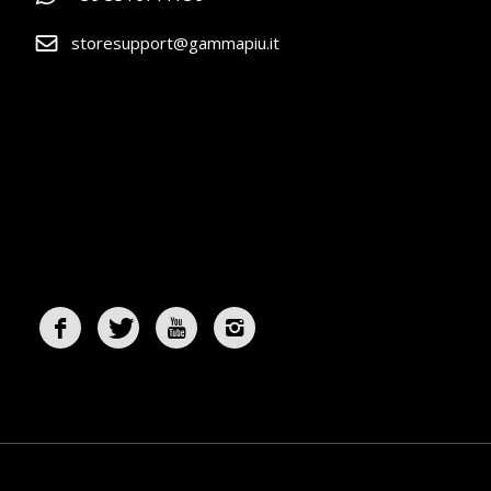
storesupport@gammapiu.it