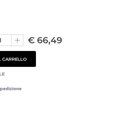
€
66,49
L CARRELLO
LE
spedizione