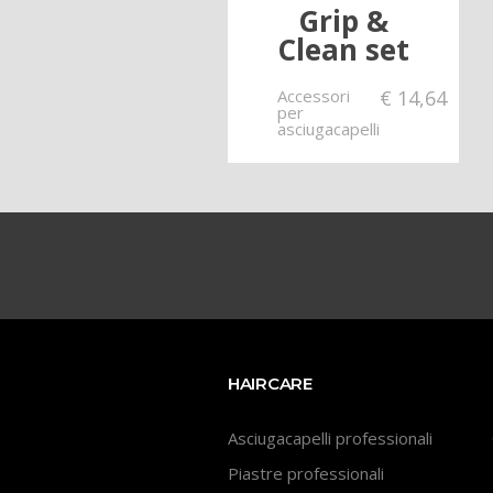
Grip &
Clean set
Accessori
€
14,64
per
asciugacapelli
HAIRCARE
Asciugacapelli professionali
Piastre professionali