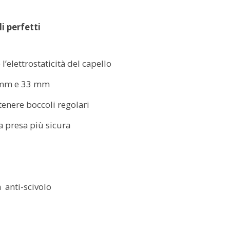
li perfetti
 l’elettrostaticità del capello
5 mm e 33 mm
tenere boccoli regolari
a presa più sicura
a
anti-scivolo