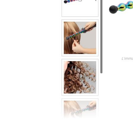
Lame
Ricambi tutti i modelli
Scopri tutti i prodotti
L'imma