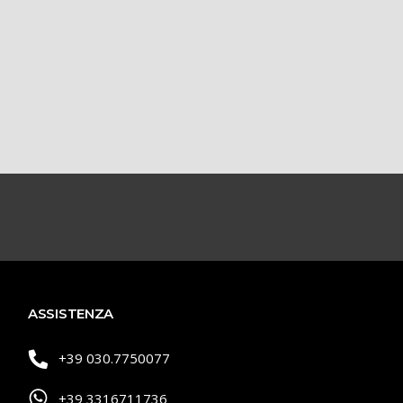
ASSISTENZA
+39 030.7750077
+39 3316711736