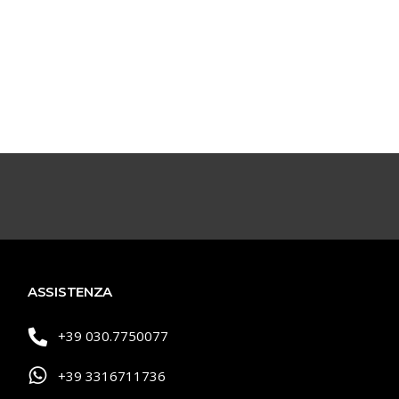
ASSISTENZA
+39 030.7750077
+39 3316711736