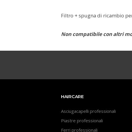
Filtro + spugna di ricambio p
Non compatibile con altri mo
HAIRCARE
Asciugacapelli professionali
Piastre professionali
Ferri professionali