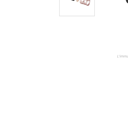
Lame
Ricambi tutti i modelli
Scopri tutti i prodotti
L'imma