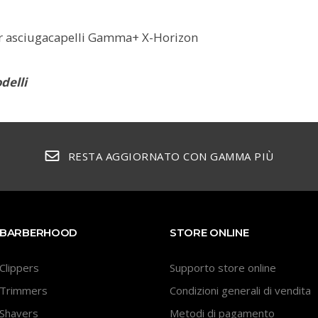
er asciugacapelli Gamma+ X-Horizon
delli
RESTA AGGIORNATO CON GAMMA PIÙ
BARBERHOOD
STORE ONLINE
Clippers
Supporto store online
Trimmers
Condizioni generali di vendita
Shavers
Metodi di pagamento