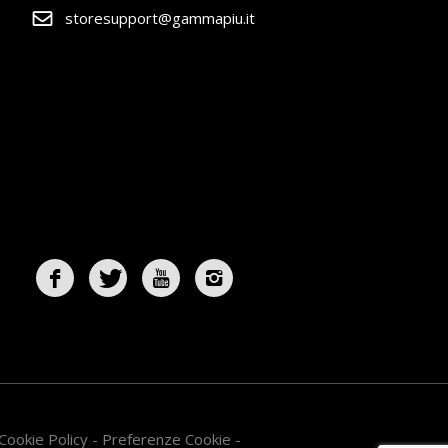
storesupport@gammapiu.it
Cookie Policy
-
Preferenze Cookie
-