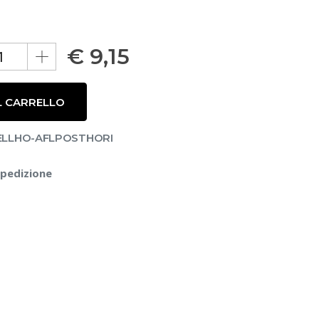
€
9,15
L CARRELLO
CELLHO-AFLPOSTHORI
spedizione