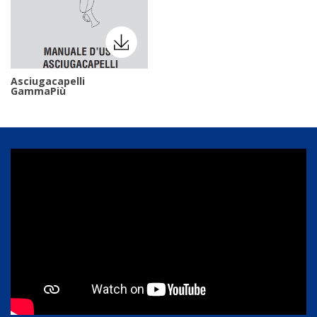
Asciugacapelli
GammaPiù