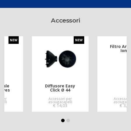
Accessori
NEW
Filtro Aria Dual
Ionic
Diffusore Easy
Click Ø 44
Accessori per
Accessori per
asciugacapelli
asciugacapelli
€
14,03
€
3,66