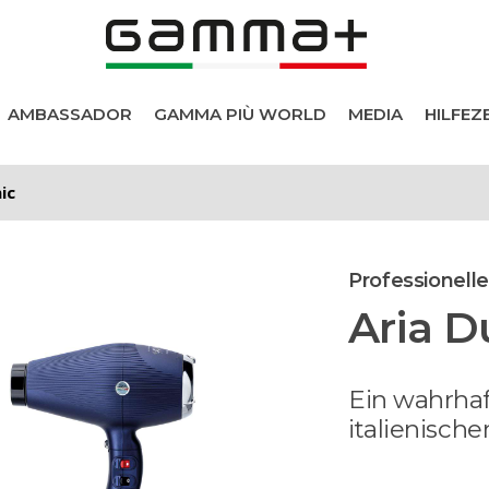
AMBASSADOR
GAMMA PIÙ WORLD
MEDIA
HILFE
ic
r
Professionell
Aria D
e
Ein wahrhaf
italienisch
e