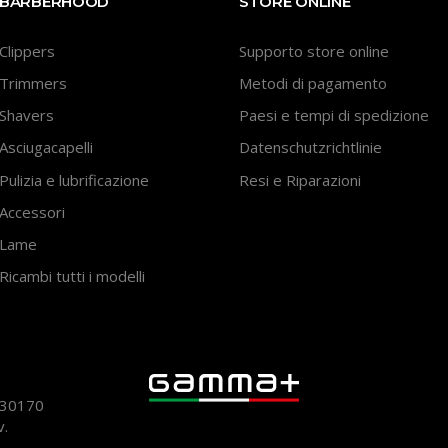
BARBERHOOD
STORE ONLINE
Clippers
Supporto store online
Trimmers
Metodi di pagamento
Shavers
Paesi e tempi di spedizione
Asciugacapelli
Datenschutzrichtlinie
Pulizia e lubrificazione
Resi e Riparazioni
Accessori
Lame
Ricambi tutti i modelli
930170
v.