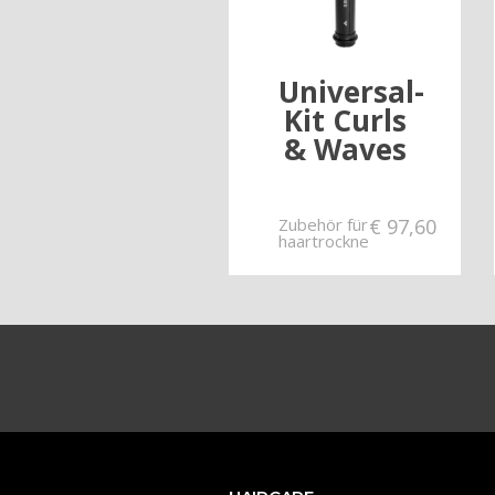
Universal-
Kit Curls
& Waves
Zubehör für
€
97,60
haartrockne