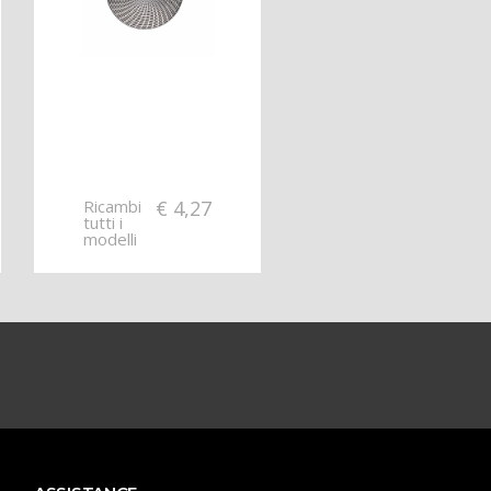
Ricambi
€
4,27
tutti i
modelli