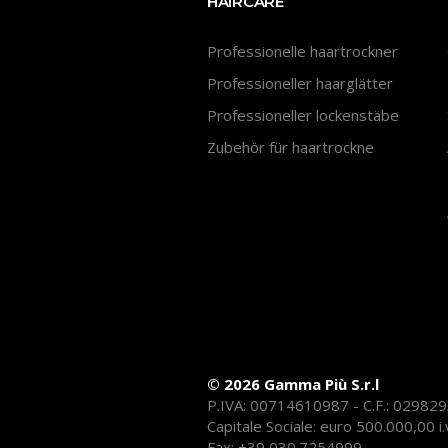
HAIRCARE
Professionelle haartrockner
Professioneller haarglätter
Professioneller lockenstäbe
Zubehör für haartrockne
© 2026 Gamma Più S.r.l
P.IVA: 00714610987 - C.F.: 02982
Capitale Sociale: euro 500.000,00 i.
Fax: +39 030.7254999