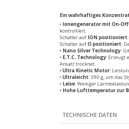
Ein wahrhaftiges Konzentrat
•
Ionengenerator mit On-Off
kontrolliert.
Schalter auf
ION positioniert
Schalter auf
O positioniert
: D
•
Nano Silver Technology
: G
•
E.T.C. Technology
: Erzeugt 
Ansatz trocknet.
•
Ultra Kinetic Motor
: Leistu
•
Ultraleicht
: 390 g, um das S
•
Leise
: Weniger Lärmbelastun
•
Hohe Lufttemperatur zur 
TECHNISCHE DATEN