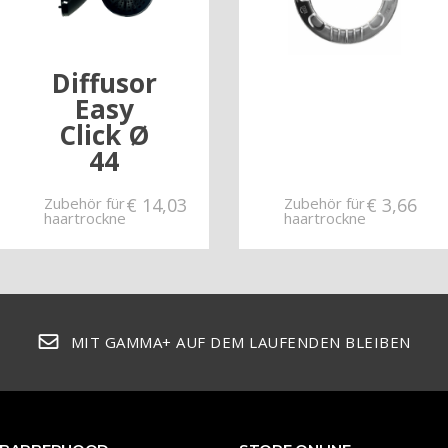
Diffusor
Easy
Click Ø
44
Zubehör für
€
14,03
Zubehör für
€
3,66
haartrockne
haartrockne
MIT GAMMA+ AUF DEM LAUFENDEN BLEIBEN