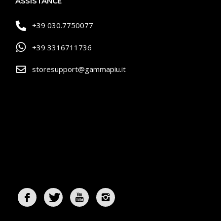
ASSISTANCE
+39 030.7750077
+39 3316711736
storesupport@gammapiu.it