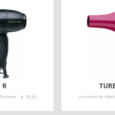
 R
TUR
issionais
€
79,91
Secadores de cabelo