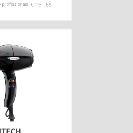
 profissionais
€
161,65
NTECH