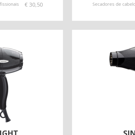
issionais
€
30,50
Secadores de cabelo
LIGHT
SI