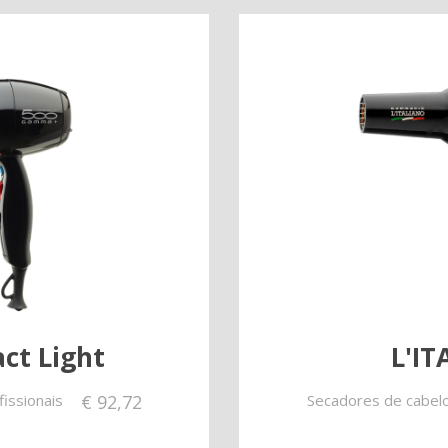
ct Light
L'I
issionais
€
92,72
Secadores de cabelo