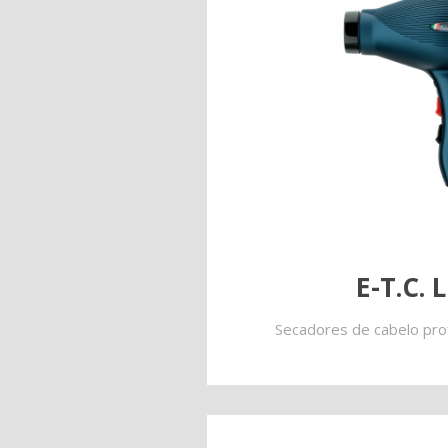
Lame
Ricambi tutti i modelli
Descubra todos os produto
E-T.C. 
Secadores de cabelo prof