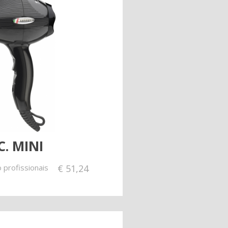
C. MINI
 profissionais
€
51,24