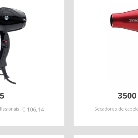
5
3500
issionais
€
106,14
Secadores de cabelo