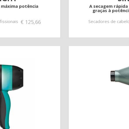
 máxima potência
A secagem rápida 
graças à potênci
issionais
€
125,66
Secadores de cabelo