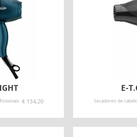
s
LIGHT
E-T.
issionais
€
134,20
Secadores de cabelo