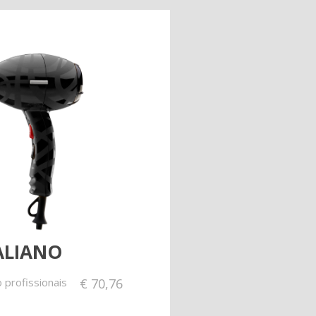
TALIANO
 profissionais
€
70,76