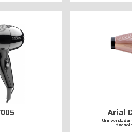
7005
Arial 
Um verdadeir
tecnolo