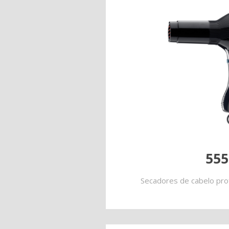
555
Secadores de cabelo prof