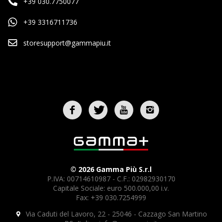
+39 030.7750077
+39 3316711736
storesupport@gammapiu.it
© 2026 Gamma Più S.r.l
P.IVA: 00714610987 - C.F.: 02982930170
Capitale Sociale: euro 500.000,00 i.v.
Fax: +39 030.7254999
Via Caduti del Lavoro, 22 - 25046 - Cazzago San Martino