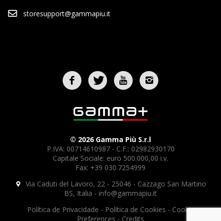
storesupport@gammapiu.it
© 2026 Gamma Più S.r.l
P.IVA: 00714610987 - C.F.: 02982930170
Capitale Sociale: euro 500.000,00 i.v.
Fax: +39 030.7254999
Via Caduti del Lavoro, 22 - 25046 - Cazzago San Martino
BS, Italia -
info@gammapiu.it
Política de Privacidade
-
Política de Cookies
-
Cookie
Preferences
-
Credits