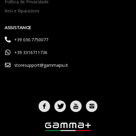
Política de Privacidade
Resi e Riparazioni
ASSISTANCE
+39 030.7750077
+39 3316711736
storesupport@gammapiu.it