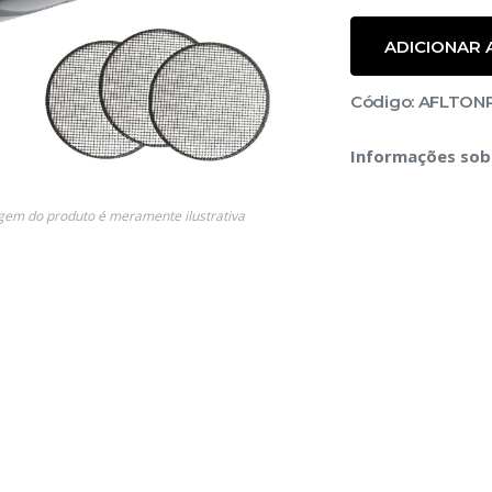
ADICIONAR
Código: AFLTO
Informações sob
s
gem do produto é meramente ilustrativa