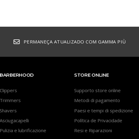
PERMANEÇA ATUALIZADO COM GAMMA PIÙ
BARBERHOOD
STORE ONLINE
Clippers
Supporto store online
Trimmers
Metodi di pagamento
Shavers
Paesi e tempi di spedizione
Asciugacapelli
Política de Privacidade
Pulizia e lubrificazione
Resi e Riparazioni