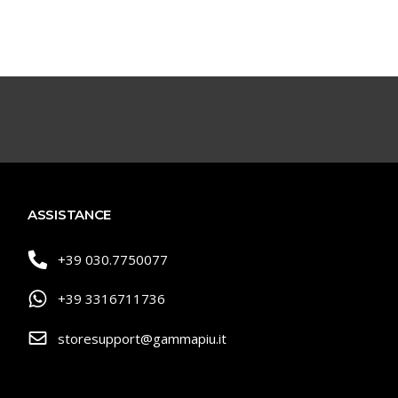
ASSISTANCE
+39 030.7750077
+39 3316711736
storesupport@gammapiu.it