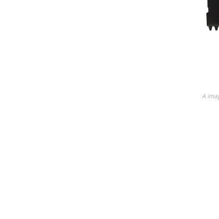
Lame
Ricambi tutti i modelli
Descubra todos os produto
A ima