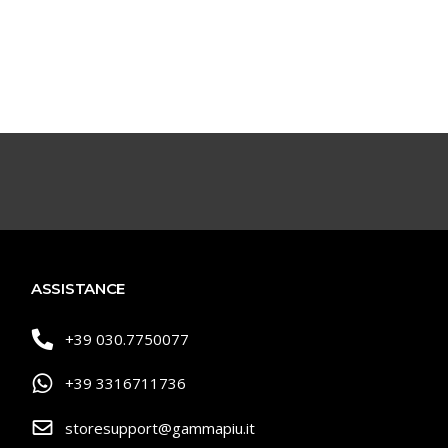
ASSISTANCE
+39 030.7750077
+39 3316711736
storesupport@gammapiu.it