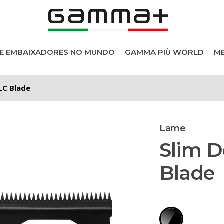
DE EMBAIXADORES NO MUNDO
GAMMA PIÙ WORLD
ME
LC Blade
sionais
Lame
Slim 
Blade
 cabelo
s