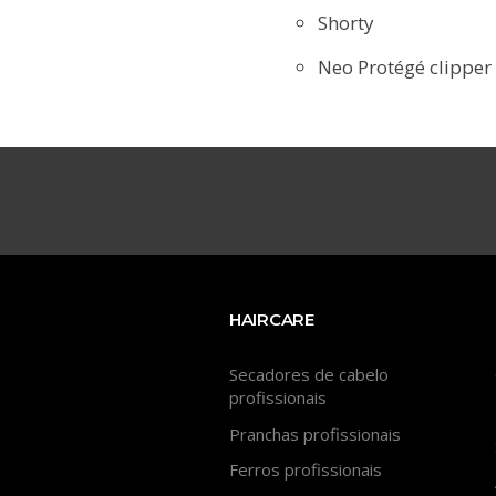
Shorty
Neo Protégé clipper
HAIRCARE
Secadores de cabelo
profissionais
Pranchas profissionais
Ferros profissionais