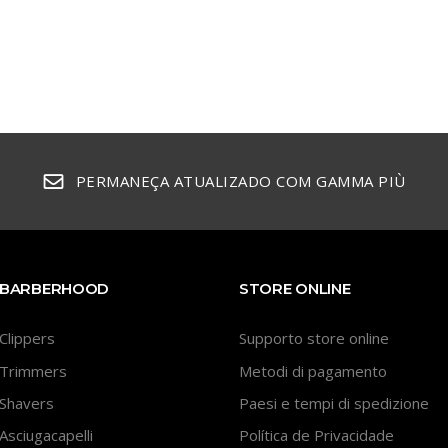
PERMANEÇA ATUALIZADO COM GAMMA PIÙ
BARBERHOOD
STORE ONLINE
Clippers
Supporto store online
Trimmers
Metodi di pagamento
Shavers
Paesi e tempi di spedizione
Asciugacapelli
Política de Privacidade