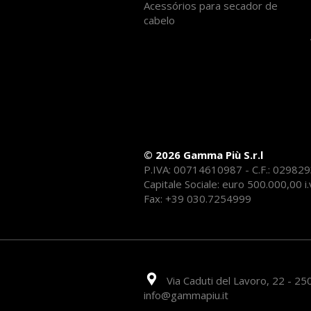
Acessórios para secador de
cabelo
© 2026 Gamma Più S.r.l
P.IVA: 00714610987 - C.F.: 02982
Capitale Sociale: euro 500.000,00 i.
Fax: +39 030.7254999
Via Caduti del Lavoro, 22 - 250
info@gammapiu.it