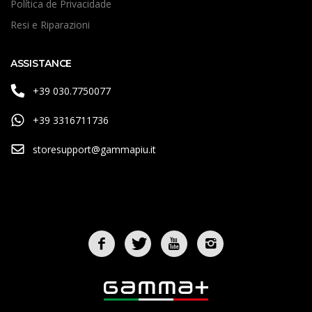
Política de Privacidade
Resi e Riparazioni
ASSISTANCE
+39 030.7750077
+39 3316711736
storesupport@gammapiu.it