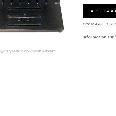
AJOUTER AU
Code: APETDIST
Information sur 
s
age du produit est purement indicative