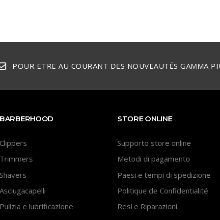
POUR ETRE AU COURANT DES NOUVEAUTÉS GAMMA PI
BARBERHOOD
STORE ONLINE
Clippers
Supporto store online
Trimmers
Metodi di pagamento
Shavers
Paesi e tempi di spedizione
Asciugacapelli
Politique de Confidentialité
Pulizia e lubrificazione
Resi e Riparazioni