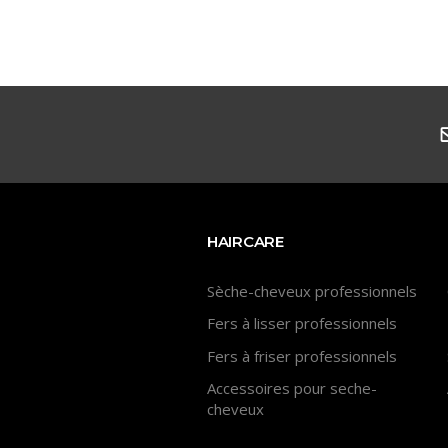
HAIRCARE
Sèche-cheveux professionnels
Fers à lisser professionnels
Fers à friser professionnels
Accessoires pour seche-
cheveux