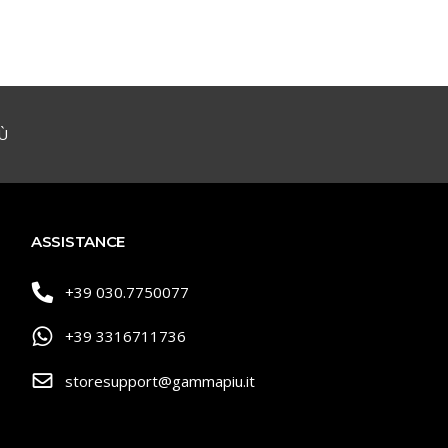
Ù
ASSISTANCE
+39 030.7750077
+39 3316711736
storesupport@gammapiu.it