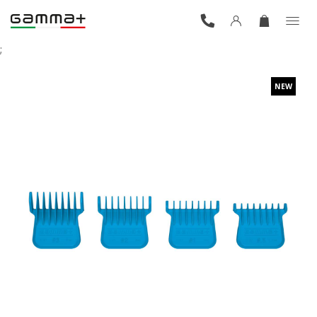
;
NEW