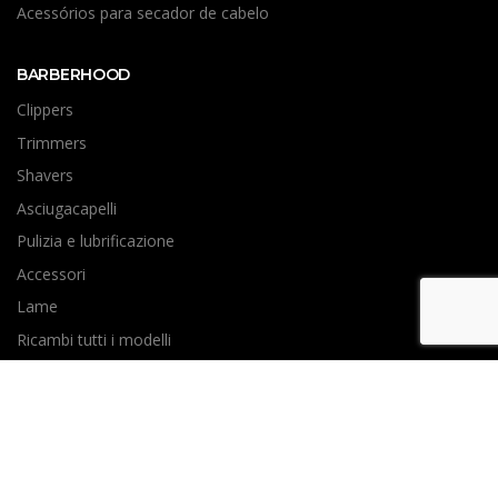
Acessórios para secador de cabelo
BARBERHOOD
Clippers
Trimmers
Shavers
Asciugacapelli
Pulizia e lubrificazione
Accessori
Lame
Ricambi tutti i modelli
STORE ONLINE
Supporto store online
Metodi di pagamento